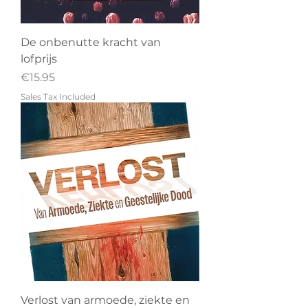
De onbenutte kracht van
lofprijs
Price
€15.95
Sales Tax Included
Verlost van armoede, ziekte en