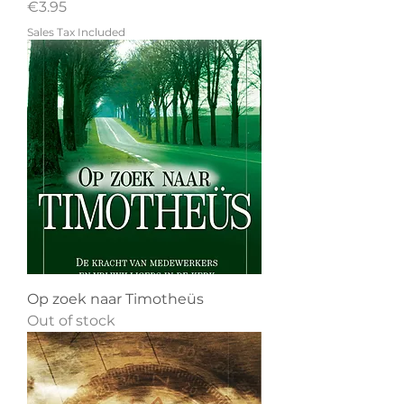
Price
€3.95
Sales Tax Included
Op zoek naar Timotheüs
Out of stock