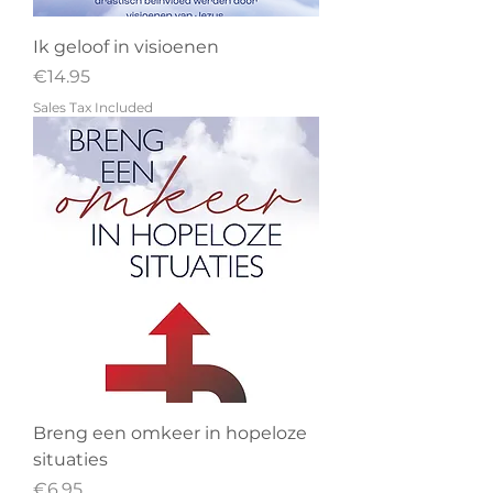
Ik geloof in visioenen
Price
€14.95
Sales Tax Included
Breng een omkeer in hopeloze
situaties
Price
€6.95