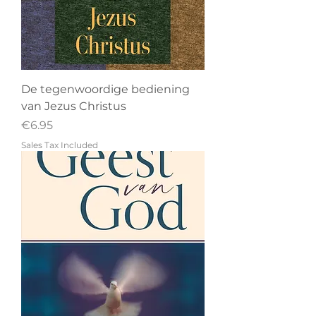
De tegenwoordige bediening
van Jezus Christus
Price
€6.95
Sales Tax Included