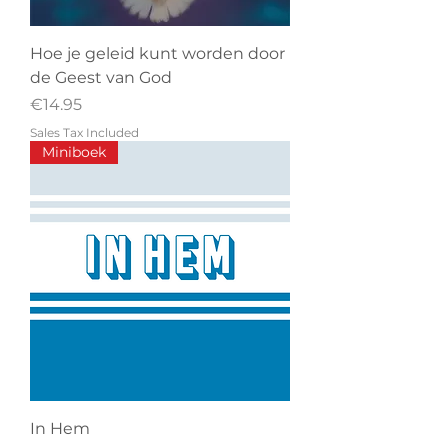
Hoe je geleid kunt worden door
de Geest van God
Price
€14.95
Sales Tax Included
Miniboek
In Hem