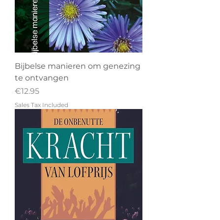
Bijbelse manieren om genezing
te ontvangen
Price
€12.95
Sales Tax Included