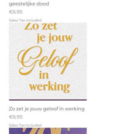
geestelijke dood
Price
€6.95
Sales Tax Included
Zo zet je jouw geloof in werking
Price
€6.95
Sales Tax Included