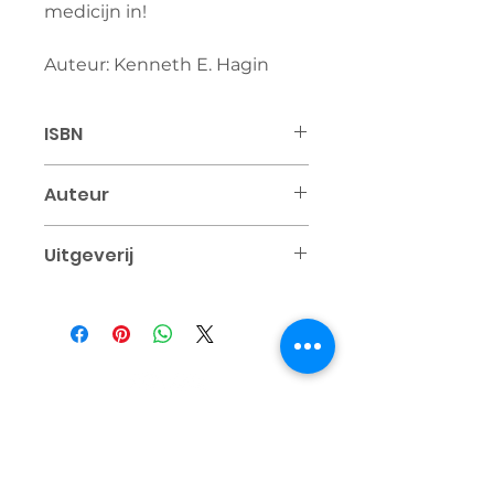
medicijn in!
Auteur: Kenneth E. Hagin
ISBN
9789083332376
Auteur
Kenneth E. Hagin
Uitgeverij
RHEMA Nederland
Contact
+31 6 25 47 37 20
info@rhema.nl