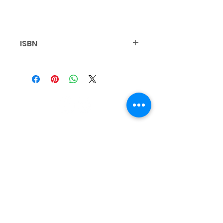
ISBN
9789083008196
Contact
+31 6 25 47 37 20
info@rhema.nl
Mailing address
Aletta Jacobshof 16
7908 BX Hoogeveen
© 2026 RHEMA Nederland
ANBI Gegevens