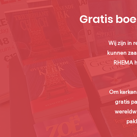
Gratis bo
Wij zijn in
kunnen zaa
RHEMA hee
Om kerken 
gratis p
wereldwi
pakk