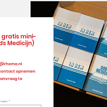
gratis mini-
ds Medicijn)
o@rhema.nl
il contact opnemen
aanvraag te
rnaam