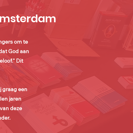
 Amsterdam
angers om te
dat God aan
loof." Dit
j graag een
len jaren
 van deze
nder.