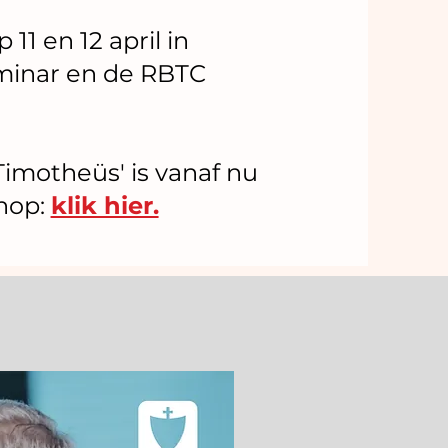
11 en 12 april in
minar en de RBTC
imotheüs' is vanaf nu
shop:
klik hier.