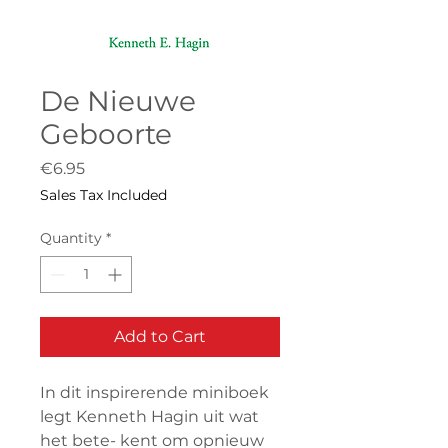
De Nieuwe
Geboorte
Price
€6.95
Sales Tax Included
Quantity
*
Add to Cart
In dit inspirerende miniboek
legt Kenneth Hagin uit wat
het bete- kent om opnieuw