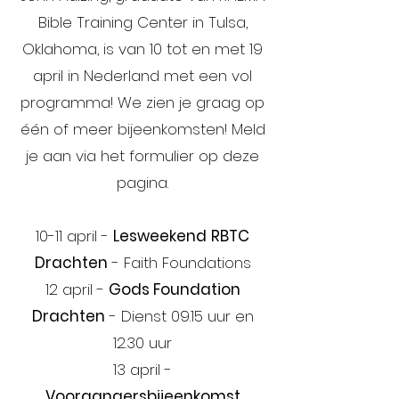
Bible Training Center in Tulsa,
Oklahoma, is van 10 tot en met 19
april in Nederland met een vol
programma! We zien je graag op
één of meer bijeenkomsten! Meld
je aan via het formulier op deze
pagina.
10-11 april -
Lesweekend
RBTC
Drachten
- Faith Foundations
12 april -
Gods Foundation
Drachten
- Dienst 09.15 uur en
12.30 uur
13 april -
Voorgangersbijeenkomst