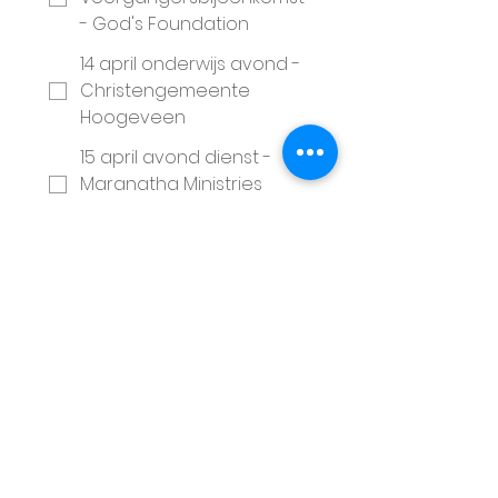
- God's Foundation
14 april onderwijs avond -
Christengemeente
Hoogeveen
15 april avond dienst -
Maranatha Ministries
Amsterdam
16 april onderwijs avond -
Goed Nieuws Gemeente
Enschede
19 april - Glory Night -
God's Foundation
Vragen of opmerkingen (Wil je
online het open les weekend
volgen? Graag hieronder
vermelden)